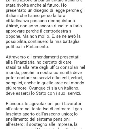
La mia azione di parlamentare italiano è
stata rivolta anche al futuro. Ho
presentato un disegno di legge perché gli
italiani che hanno perso la loro
cittadinanza possano riconquistarla.
Ahimè, non sono ancora riuscito a farlo
approvare perché il centrodestra si
oppone. Ma non mollo. E, se ne avrò la
possibilità, continuerò la mia battaglia
politica in Parlamento.
Attraverso gli emendamenti presentati
alla Finanziaria, ho cercato di dare
stabilità alla rete degli uffici consolari nel
mondo, perché la nostra comunità deve
poter contare su servizi efficienti, veloci,
semplici, anche in quelle aree del mondo
più remote. Ovunque ci sia un italiano,
deve esserci lo Stato con i suoi servizi.
E ancora, le agevolazioni per i lavoratori
all’estero nel tentativo di colmare il gap
lasciato aperto dall’assegno unico; lo
snellimento del sistema pensioni
all’estero; il sostegno alle imprese, la