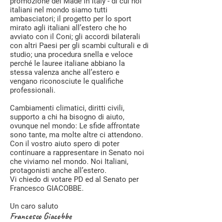
promozione del Made in Italy - di cui noi
italiani nel mondo siamo tutti
ambasciatori; il progetto per lo sport
mirato agli italiani all’estero che ho
avviato con il Coni; gli accordi bilaterali
con altri Paesi per gli scambi culturali e di
studio; una procedura snella e veloce
perché le lauree italiane abbiano la
stessa valenza anche all’estero e
vengano riconosciute le qualifiche
professionali.
Cambiamenti climatici, diritti civili,
supporto a chi ha bisogno di aiuto,
ovunque nel mondo: Le sfide affrontate
sono tante, ma molte altre ci attendono.
Con il vostro aiuto spero di poter
continuare a rappresentare in Senato noi
che viviamo nel mondo. Noi Italiani,
protagonisti anche all’estero.
Vi chiedo di votare PD ed al Senato per
Francesco GIACOBBE.
Un caro saluto
Francesco Giacobbe