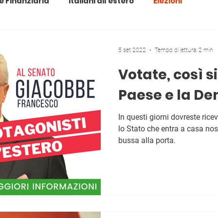
e Finanziaria
Italiani all'estero
Elezioni
5 set 2022
Tempo di lettura: 2 min
Votate, così si
Paese e la De
In questi giorni dovreste ricev
lo Stato che entra a casa nos
bussa alla porta.