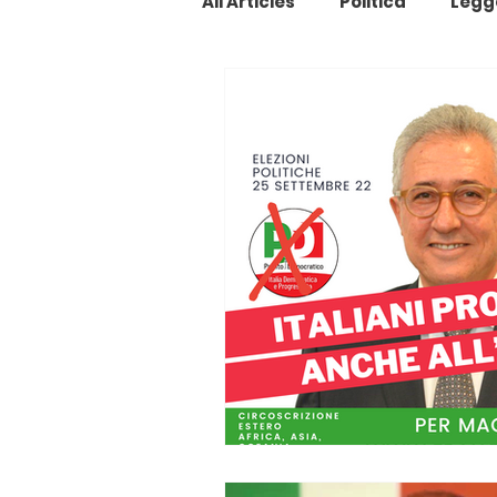
All Articles
Politica
Legg