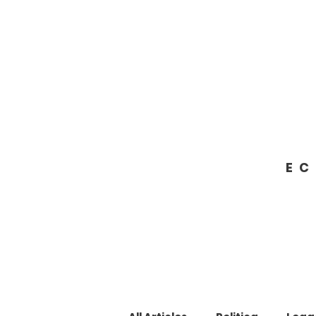
Francesco Giacobbe
SENATORE DELLA REPUBBLICA
EC