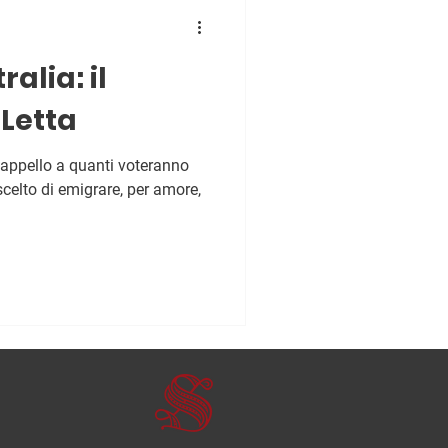
ralia: il
Letta
n appello a quanti voteranno
scelto di emigrare, per amore,