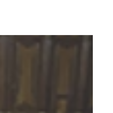
sità
nto
 in Sicilia,
borare con Pio
ciliano poi