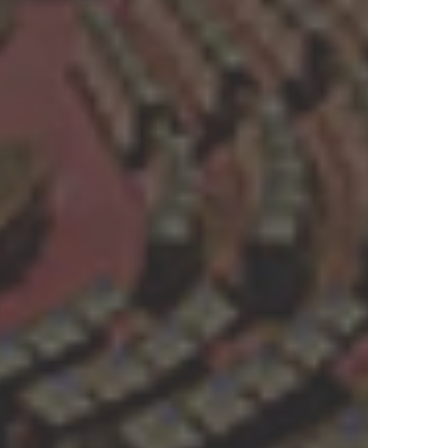
 eletto
o Democratico
 raggruppa
e.
a Commissione
ssione
 della
el Comitato
l'Estero.
ichieda
ntare al
estero,