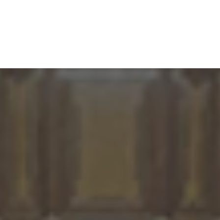
 cattedra dell'univer
banchi del Parlame
Sicilia che ho lasciato
Ho cominciato all’età di 16 anni,
anni, nel 1982, era una
dove ebbi il privilegio di colla
 dalle guerre di mafia e
La Torre, il segretario del PC si