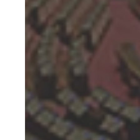
Accounting e Fin
ricerca (Philos
Accounting) con 
controllo delle J
Subito dopo aver
iniziato la carr
la cattedra di C
all’University o
In quegli anni h
famiglia, una so
commerciale con 
Sydney dove, anc
miei figli.