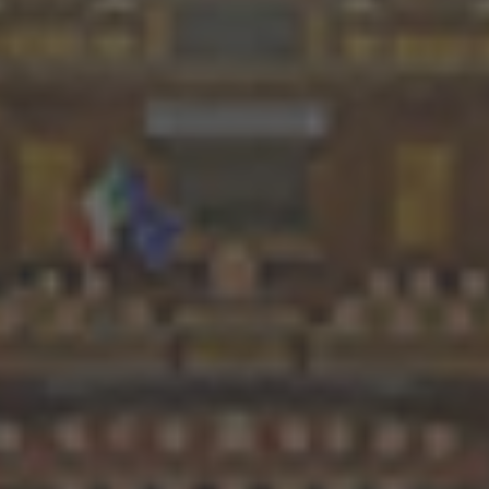
ospettive ai giovani.
barbaramente trucidato dalla ma
 gli emigrati dell’epoca,
suo impegno politico.
vato in Australia, a Sydney,
ese.
In Australia ho partecipato alle 
partito laburista, a quelle delle
ttivo, allora, è stato quello
internazionali per la tutela degl
ngua. Ci sono riuscito.
ho dato il mio contributo alla s
dell’accordo di sicurezza sociale
 iscritto all’università e ho
l’Australia ed alla realizzazione 
na lunga carriera da studente
Forum Cultural Centre come pr
 ho conseguito la laurea in
comitato che si occupava dell'
mercio (Bachelor of
oltre trenta anni ho partecipat
 con Distinction e il
radio per fornire informazioni a
la medaglia universitaria
connazionali su questioni inere
Medal), un Masters in
e fisco.