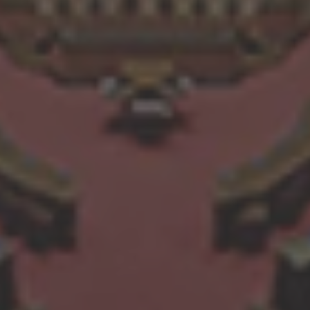
ance e il dottorato di
ophy Doctorate Degree in
Nel 2013 e nel 2018 sono stato
una tesi sui sistemi di
Senatore nella lista del Partit
oint ventures internazionali.
nella circoscrizione estero che
Oceania, Africa, Asia e Antartid
 conseguito la laurea, ho
iera universitaria assumendo
Al Senato ho fatto parte dell
ontrollo di Gestione
Finanze e Tesoro, della Commi
f Technology, Sydney.
Industria Commercio e Turismo,
o anche avviato l'impresa di
Commissione Affari Esteri e d
cietà di consulenza fiscale e
per le Questioni degli Italiani al
sede nella Little Italy di
ora oggi, collaboro con i
Sono convinto che la politica r
impegno massimo, per rapprese
meglio la comunità italiana all'