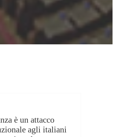
ori
ntatti con la
anza è un attacco
uzionale agli italiani