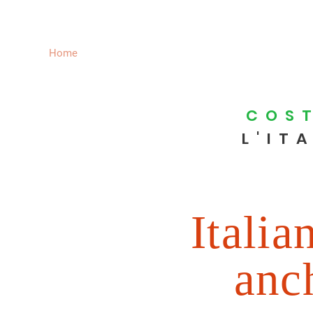
Home
About
News
Comunicati
Contact
COS
L'IT
Italia
anch