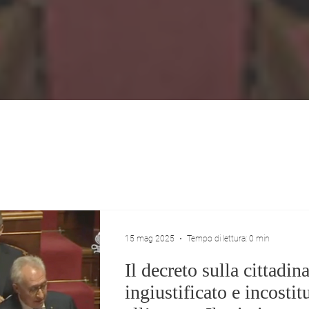
one più grande, dopo
partecipando attivamente ai lav
moglie Maria Rosaria, è
parlamentari e mantenendo i co
politica.
mia ampia circoscrizione.
NEWS
15 mag 2025
Tempo di lettura: 0 min
Il decreto sulla cittadin
ingiustificato e incostit