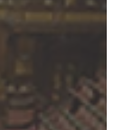
fia per il
attività del
 associazioni
i emigrati, e
tipula
 fra l’Italia e
dell’Italian
esidente del
opera. Per
o a programmi
i nostri
nti pensioni