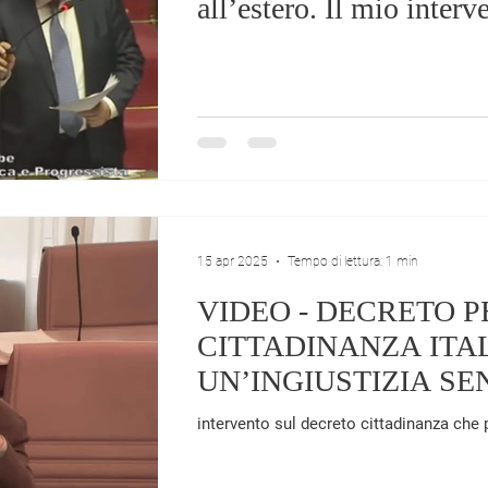
all’estero. Il mio interv
15 apr 2025
Tempo di lettura: 1 min
VIDEO - DECRETO P
CITTADINANZA ITA
UN’INGIUSTIZIA S
intervento sul decreto cittadinanza che p