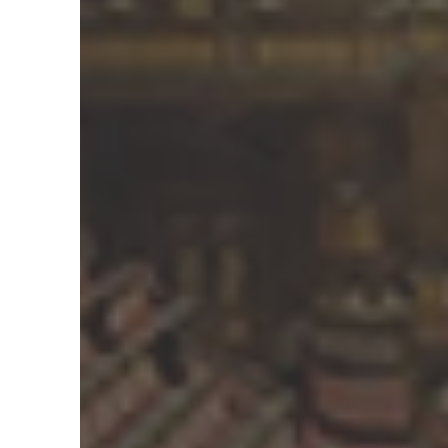
offriva poche pr
Come quasi tutti
quando sono arri
non parlavo ingl
Il mio primo obie
di imparare la li
A 29 anni mi sono
iniziato, così, u
durante la quale
Economia e Com
Business Degree)
conferimento del
(UTS University 