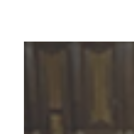
Dalla
ai 
La Catania e la 
quando avevo 24 
terra martoriata