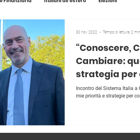
e Finanziaria
Italiani all'estero
Elezioni
30 nov 2022
Tempo di lettura: 2 mi
“Conoscere, C
Cambiare: qu
strategia per
crescere”
Incontro del Sistema Italia a
mie priorità e strategie per c