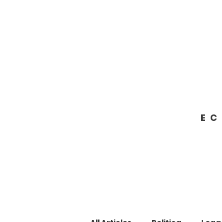
Francesco Giacobbe
SENATORE DELLA REPUBBLICA
EC