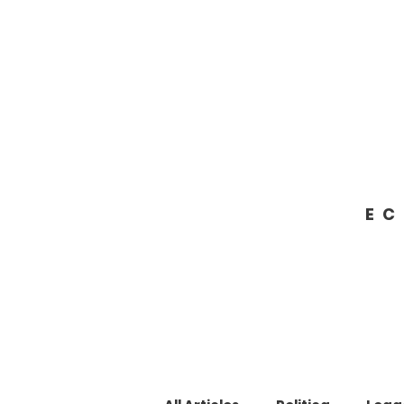
Francesco Giacobbe
SENATORE DELLA REPUBBLICA
EC