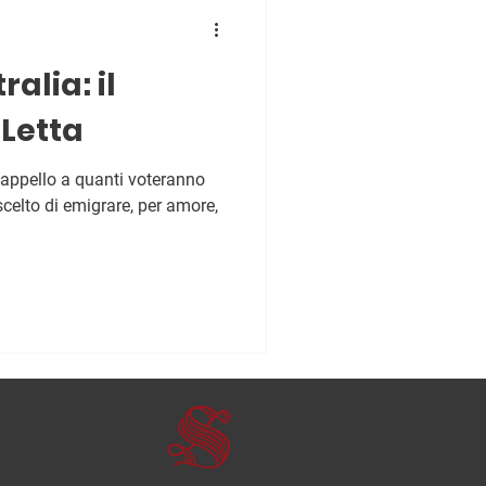
ralia: il
Letta
n appello a quanti voteranno
scelto di emigrare, per amore,