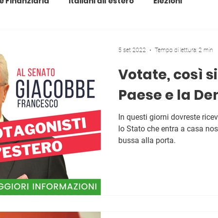
e Finanziaria
Italiani all'estero
Elezioni
5 set 2022
Tempo di lettura: 2 min
Votate, così si
Paese e la De
In questi giorni dovreste ricev
lo Stato che entra a casa nos
bussa alla porta.