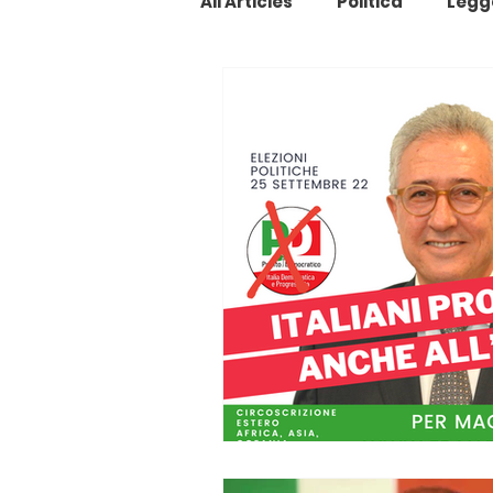
All Articles
Politica
Legg