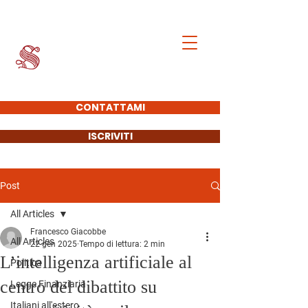
Francesco Giacobbe
SENATORE DELLA
REPUBBLICA
CONTATTAMI
ISCRIVITI
Post
All Articles
Francesco Giacobbe
All Articles
22 gen 2025
Tempo di lettura: 2 min
L’intelligenza artificiale al
Politica
centro del dibattito su
Legge Finanziaria
Italiani all'estero