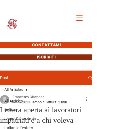
Francesco Giacobbe
SENATORE DELLA
REPUBBLICA
CONTATTAMI
ISCRIVITI
Post
All Articles
Francesco Giacobbe
All Articles
4 nov 2023
Tempo di lettura: 2 min
Lettera aperta ai lavoratori
Politica
impatriati e a chi voleva
Legge Finanziaria
Italiani all'estero