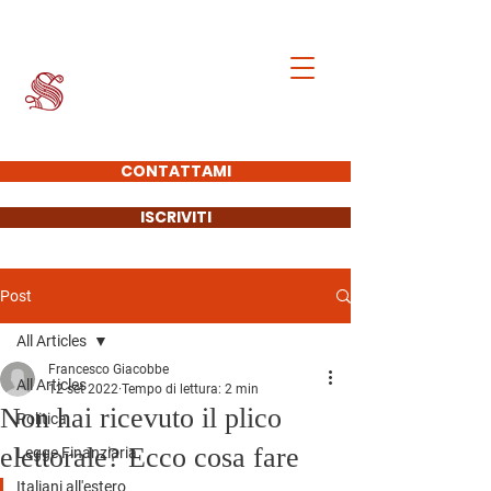
Francesco Giacobbe
SENATORE DELLA
REPUBBLICA
CONTATTAMI
ISCRIVITI
Post
All Articles
Francesco Giacobbe
All Articles
12 set 2022
Tempo di lettura: 2 min
Non hai ricevuto il plico
Politica
elettorale? Ecco cosa fare
Legge Finanziaria
Italiani all'estero