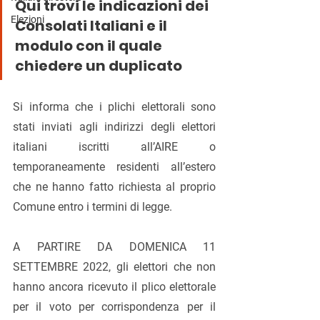
Qui trovi le indicazioni dei 
Elezioni
Consolati Italiani e il 
modulo con il quale 
chiedere un duplicato
Si informa che i plichi elettorali sono 
stati inviati agli indirizzi degli elettori 
italiani iscritti all’AIRE o 
temporaneamente residenti all’estero 
che ne hanno fatto richiesta al proprio 
Comune entro i termini di legge.
A PARTIRE DA DOMENICA 11 
SETTEMBRE 2022, gli elettori che non 
hanno ancora ricevuto il plico elettorale 
per il voto per corrispondenza per il 