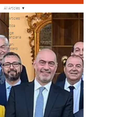
All Articles
All Articles
Politica
Legge
Finanziaria
Italiani
all'estero
Elezioni