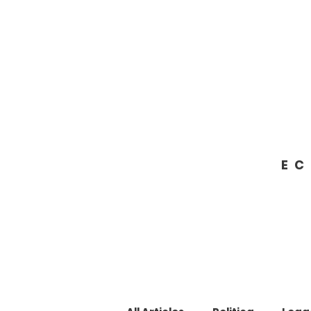
Francesco Giacobbe
SENATORE DELLA REPUBBLICA
EC