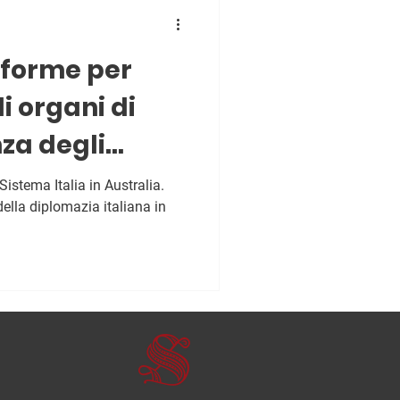
n
iforme per
i organi di
za degli
tero”
istema Italia in Australia.
della diplomazia italiana in