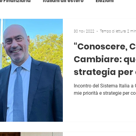
e Finanziaria
Italiani all'estero
Elezioni
30 nov 2022
Tempo di lettura: 2 mi
“Conoscere, C
Cambiare: qu
strategia per
crescere”
Incontro del Sistema Italia a
mie priorità e strategie per c