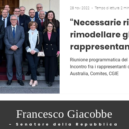
28 nov 2022
Tempo di lettura: 2 mi
“Necessarie r
rimodellare gl
rappresentan
italiani all'es
Riunione programmatica del S
Incontro fra i rappresentanti 
Australia, Comites, CGIE
Francesco Giacobbe
- Senatore della Repubblica