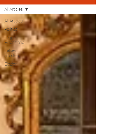
All Articles
All Articles
Politica
Legge
Finanziaria
Italiani
all'estero
Elezioni