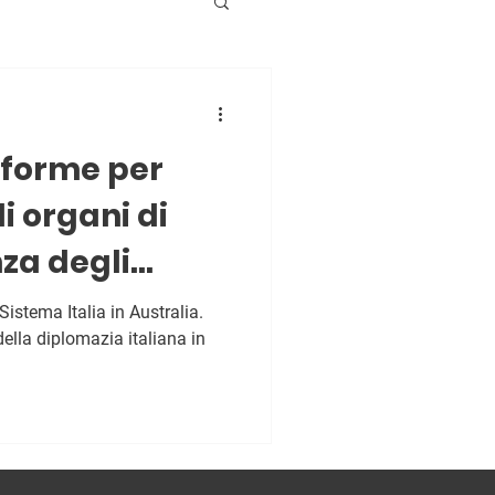
n
iforme per
i organi di
za degli
tero”
istema Italia in Australia.
della diplomazia italiana in