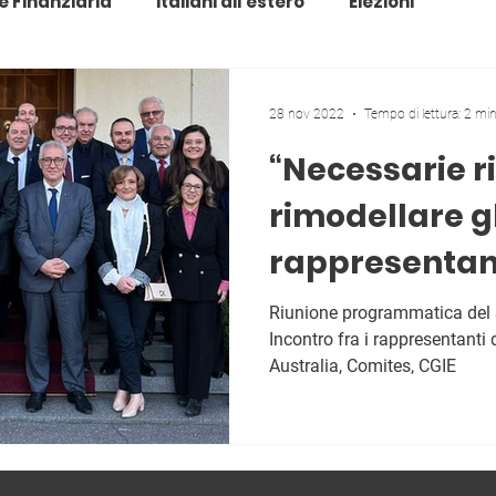
e Finanziaria
Italiani all'estero
Elezioni
28 nov 2022
Tempo di lettura: 2 mi
“Necessarie r
rimodellare gl
rappresentan
italiani all'es
Riunione programmatica del S
Incontro fra i rappresentanti 
Australia, Comites, CGIE