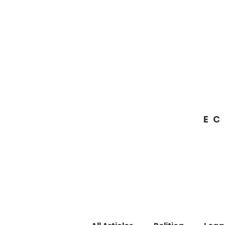
Francesco Giacobbe
SENATORE DELLA REPUBBLICA
EC